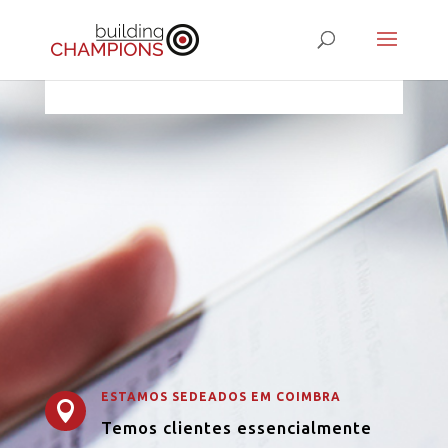
TOUCH

ESTAMOS SEDEADOS EM COIMBRA

Temos clientes essencialmente